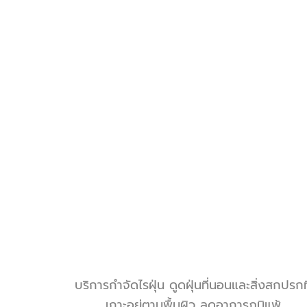
บริการกำจัดไรฝุ่น
ดูดฝุ่นที่นอน
และสิ่งสกปรกที
เกาะอยู่ตามพื้นผิว
ลดอาการภูมิแพ้