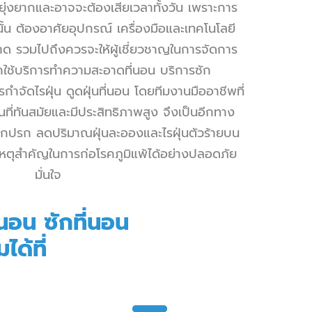
อบยุ่งยากและอาจจะต้องเสียเวลาทั้งวัน เพราะการ
นั้น ต้องอาศัยอุปกรณ์ เครื่องมือและเทคโนโลยี
ด รวมไปถึงควรจะให้ผู้เชี่ยวชาญในการจัดการ
กใช้บริการ
ทำความสะอาดที่นอน
บริการซัก
รกำจัดไรฝุ่น
ดูดฝุ่นที่นอน
โดยทีมงานมืออาชีพที่
่นที่ทันสมัยและมีประสิทธิภาพสูง จึงเป็นอีกทาง
บสกปรก ลดปริมาณฝุ่นละอองและไรฝุ่นตัวร้ายบน
เหตุสำคัญในการก่อโรคภูมิแพ้ได้อย่างปลอดภัย
มั่นใจ
่นอน
ซักที่นอน
ได้ที่