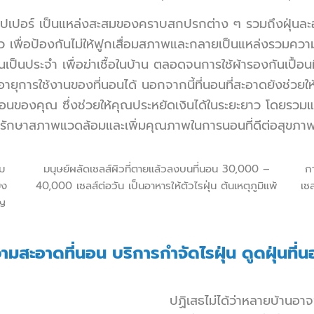
ท็อปเปอร์ เป็นแหล่งสะสมของคราบสกปรกต่าง ๆ รวมถึงฝุ่นละอ
ะยะยาว เพื่อป้องกันไม่ให้ฟูกเสื่อมสภาพและกลายเป็นแหล่งรวม
อน
เป็นประจำ เพื่อฆ่าเชื้อในบ้าน ตลอดจนการใช้ผ้ารองกันเปื
ายุการใช้งานของที่นอนได้ นอกจากนี้ที่นอนที่สะอาดยังช่วยใ
่นอนของคุณ ซึ่งช่วยให้คุณประหยัดเงินได้ในระยะยาว โดยรวมแ
ักษาสภาพแวดล้อมและเพิ่มคุณภาพในการนอนที่ดีต่อสุขภาพใ
ม
มนุษย์ผลัดเซลส์ผิวที่ตายแล้วลงบนที่นอน 30,000 –
ก
ยง
40,000 เซลส์ต่อวัน เป็นอาหารให้ตัวไรฝุ่น ต้นเหตุภูมิแพ้
เซ
ัญ
ามสะอาดที่นอน
บริการกำจัดไรฝุ่น ดูดฝุ่นที่
ปฏิเสธไม่ได้ว่าหลายบ้านอาจ