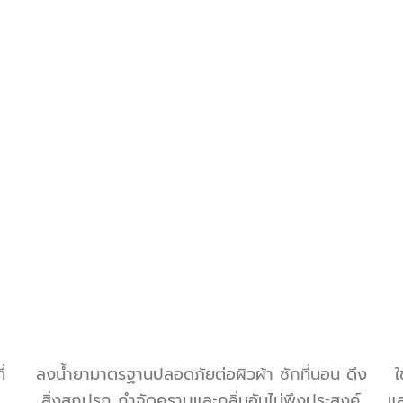
่
ลงน้ำยามาตรฐานปลอดภัยต่อผิวผ้า
ซักที่นอน
ดึง
ใ
สิ่งสกปรก กำจัดคราบและกลิ่นอันไม่พึงประสงค์
แล