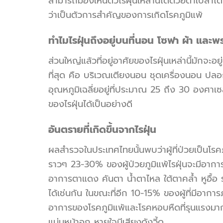
สามารถมองเห็นตัวไรฝุ่นเหล่านี้ได้ด้วยตาเปล่าได้
ว่าเป็นตัวการสำคัญของการเกิดโรคภูมิแพ้
ทำไมไรฝุ่นถึงอยู่บนที่นอน โซฟา ผ้า และ
ส่วนใหญ่แล้วที่อยู่อาศัยของไรฝุ่นเหล่านี้มักจะอ
ที่สุด คือ บริเวณเตียงนอน ชุดเครื่องนอน ปลอ
อุณหภูมิเฉลี่ยอยู่ที่ประมาณ 25 ถึง 30 องศาเซล
ของไรฝุ่นได้เป็นอย่างดี
อันตรายที่เกิดขึ้นจากไรฝุ่น
ผลสำรวจในประเทศไทยนั้นพบว่าผู้ที่ป่วยเป็นโรคภ
ราวๆ 23-30% ของผู้ป่วยภูมิแพ้ไรฝุ่นจะมีอากา
อาการตาแดง คันตา น้ำตาไหล ใต้ตาคล้ำ หูอื้อ 
ได้เช่นกัน ในขณะที่อีก 10-15% ของผู้ที่มีอาการภู
อาการของโรคภูมิแพ้และโรคหอบหืดที่รุนแรงมาก
แน่นหน้าอก หายใจมีเสียงดังวี้ด