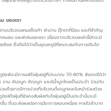
 ไรฝุ่นที่อาศัยอยู่ตามบริเวณต่างๆ ภายในบ้านเหล่านี้ถือได้
พรม ของเรา
ยู่ตามบริเวณพรมเช็ดเท้า ผ้าม่าน ตุ๊กตาที่มีขน และที่สำคัญ
กหมอน และผ้าห่มของเรา เนื่องจากบริเวณเหล่านี้มักจะมี
เซียส ซึ่งถือได้ว่าเป็นอุณหภูมิที่เหมาะสมกับการเติบโต
ูมิแพ้จะมีการแพ้ไรฝุ่นอยู่ที่ประมาณ 70-80% สังเกตได้ว่า
ร จาม คันจมูก คัดจมูก และมีน้ำมูกไหลเป็นประจำ ร่วมกับ
รวมถึงอาจมีการปวดที่บริเวณดั้งจมูกและใบหน้าร่วมด้วย
มิแพ้ไรฝุ่นที่ยังคงสัมผัสกับไรฝุ่นอยู่เป็นประจำนั้นจะมี
ขึ้น ซึ่งจะส่งผลต่อการมีอาการหอบเหนื่อย หายใจลำบาก