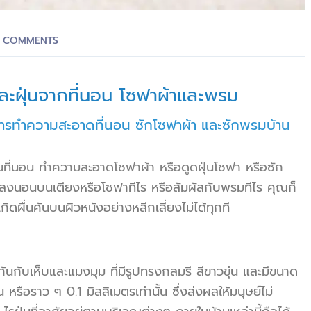
 COMMENTS
และฝุ่นจากที่นอน โซฟาผ้าและพรม
าร
ทำความสะอาดที่นอน
ซักโซฟาผ้า
และ
ซักพรมบ้าน
นที่นอน
ทำความสะอาดโซฟาผ้า
หรือ
ดูดฝุ่นโซฟา
หรือ
ซัก
ตัวลงนอนบนเตียงหรือโซฟาทีไร หรือสัมผัสกับพรมทีไร คุณก็
ดผื่นคันบนผิวหนังอย่างหลีกเลี่ยงไม่ได้ทุกที
วกันกับเห็บและแมงมุม ที่มีรูปทรงกลมรี สีขาวขุ่น และมีขนาด
รือราว ๆ 0.1 มิลลิเมตรเท่านั้น ซึ่งส่งผลให้มนุษย์ไม่